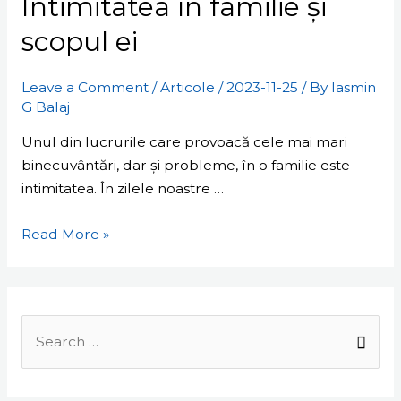
Intimitatea în familie și
familie
și
scopul ei
scopul
ei
Leave a Comment
/
Articole
/
2023-11-25
/ By
Iasmin
G Balaj
Unul din lucrurile care provoacă cele mai mari
binecuvântări, dar și probleme, în o familie este
intimitatea. În zilele noastre …
Read More »
Search
for: