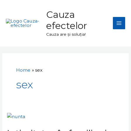
Skip
Mai
to
Cauza
Men
content
efectelor
Cauza are și soluția!
Home
sex
sex
Intimitatea
în