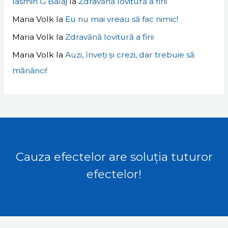
Iasmin G Balaj
la
Zdravănă lovitură a firii
Maria Volk
la
Eu nu mai vreau să fac nimic!
Maria Volk
la
Zdravănă lovitură a firii
Maria Volk
la
Auzi, înveți și crezi, dar trebuie să
mănânci!
Cauza efectelor are soluția tuturor
efectelor!