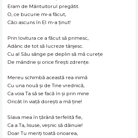
Eram de Mântuitorul pregătit.
O, ce bucurie mi-a făcut,
Căci ascuns în El m-a ținut!
Prin lovitura ce a făcut să primesc,
Adânc de tot să lucreze tânjesc.
Cu al Său sânge pe deplin să mă curețe
De mândrie și orice firești zdrențe.
Mereu schimbă această rea inimă
Cu una nouă și de Tine vrednică,
Ca voia Ta să se facă în și prin mine
Oricât în viață dorești a mă ține!
Slava mea în țărână terfelită fie,
Ca a Ta, Iisuse, veșnic să dăinuie!
Doar Tu meriți toată onoarea,