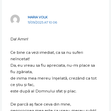
MARIA VOLK
11/09/2025 AT 10:06
Da! Amin!
Ce bine ca vezi imediat, ca sa nu suferi
neîncetat!
Da, eu vreau sa fiu apreciata, nu-mi place sa
fiu zgâriata,
de inima mea mereu înșelată, crezând ca tot
ce știu și fac,
este după al Domnului sfat și plac.
De parcă aș face ceva din mine,
nenorocirea mea este ca vreau mereu subtil,