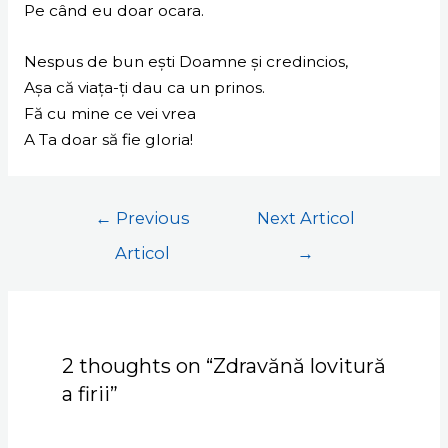
Pe când eu doar ocara.
Nespus de bun ești Doamne și credincios,
Așa că viața-ți dau ca un prinos.
Fă cu mine ce vei vrea
A Ta doar să fie gloria!
←
Previous
Next Articol
Articol
→
2 thoughts on “Zdravănă lovitură
a firii”