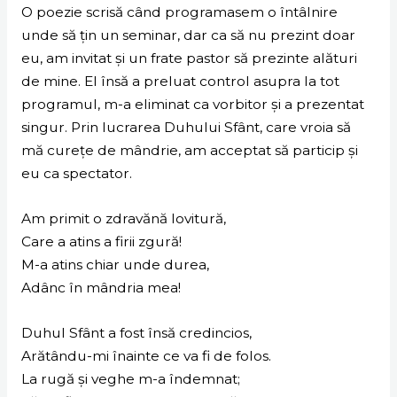
O poezie scrisă când programasem o întâlnire
unde să țin un seminar, dar ca să nu prezint doar
eu, am invitat și un frate pastor să prezinte alături
de mine. El însă a preluat control asupra la tot
programul, m-a eliminat ca vorbitor și a prezentat
singur. Prin lucrarea Duhului Sfânt, care vroia să
mă curețe de mândrie, am acceptat să particip și
eu ca spectator.
Am primit o zdravănă lovitură,
Care a atins a firii zgură!
M-a atins chiar unde durea,
Adânc în mândria mea!
Duhul Sfânt a fost însă credincios,
Arătându-mi înainte ce va fi de folos.
La rugă și veghe m-a îndemnat;