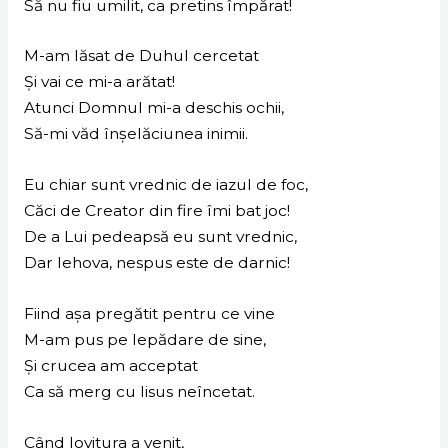
Să nu fiu umilit, ca pretins împărat!
M-am lăsat de Duhul cercetat
Și vai ce mi-a arătat!
Atunci Domnul mi-a deschis ochii,
Să-mi văd înșelăciunea inimii.
Eu chiar sunt vrednic de iazul de foc,
Căci de Creator din fire îmi bat joc!
De a Lui pedeapsă eu sunt vrednic,
Dar Iehova, nespus este de darnic!
Fiind așa pregătit pentru ce vine
M-am pus pe lepădare de sine,
Și crucea am acceptat
Ca să merg cu Iisus neîncetat.
Când lovitura a venit,