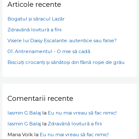
Articole recente
Bogatul și săracul Lazăr
Zdravănă lovitură a firii
Visele lui Daisy Escalante: autentice sau false?
01. Antrenamentul - O mie să cadă
Biscuiți crocanți și sănătoși din făină roșie de grâu
Comentarii recente
Iasmin G Balaj
la
Eu nu mai vreau să fac nimic!
Iasmin G Balaj
la
Zdravănă lovitură a firii
Maria Volk
la
Eu nu mai vreau să fac nimic!