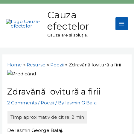
Skip
Mai
to
Cauza
Men
content
efectelor
Cauza are și soluția!
Navigare
în
Home
Resurse
Poezii
Zdravănă lovitură a firii
articole
Zdravănă lovitură a firii
2 Comments
/
Poezii
/ By
Iasmin G Balaj
De Iasmin George Balaj.