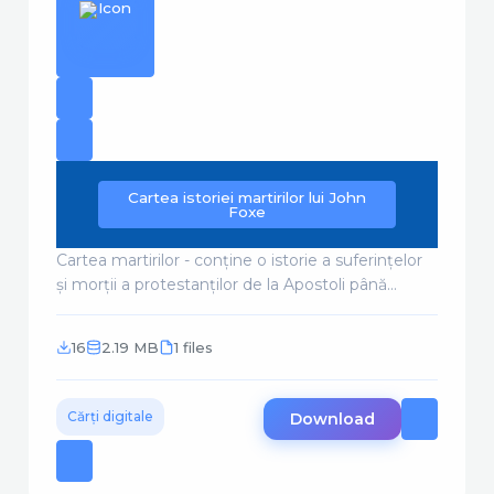
Cartea istoriei martirilor lui John
Foxe
Cartea martirilor - conține o istorie a suferințelor
și morții a protestanților de la Apostoli până...
16
2.19 MB
1 files
Cărți digitale
Download