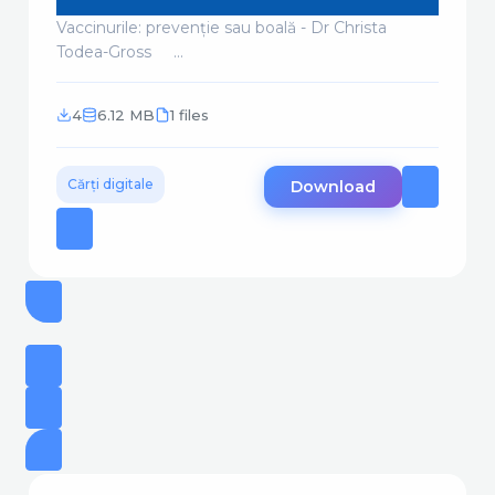
Vaccinurile: prevenție sau boală - Dr Christa
Todea-Gross ...
4
6.12 MB
1 files
Cărți digitale
Download