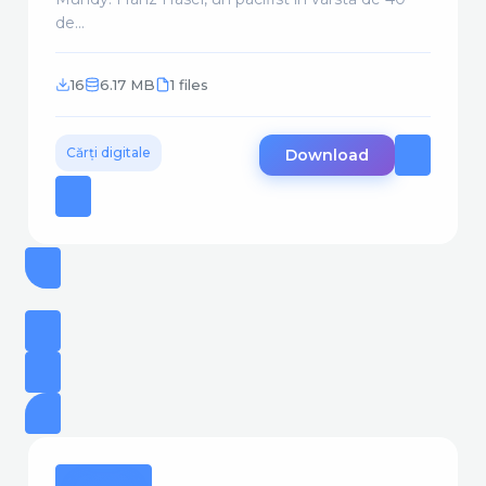
de...
16
6.17 MB
1 files
Cărți digitale
Download