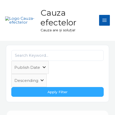
Skip
Mai
to
Cauza
Men
content
efectelor
Cauza are și soluția!
Apply Filter