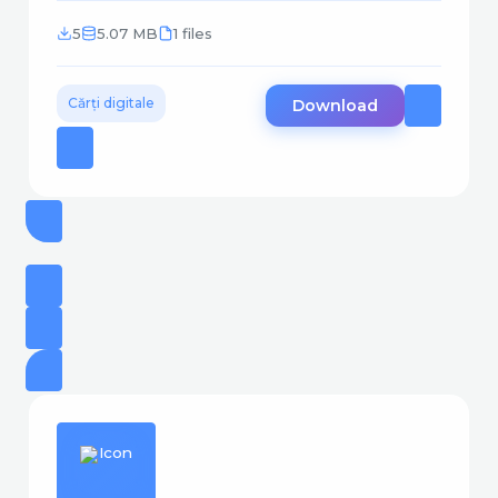
5
5.07 MB
1 files
Cărți digitale
Download