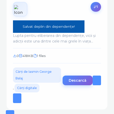
1
Salvat deplin din dependențe!
Lupta pentru eliberarea din dependențe, vicii și
adicții este una dintre cele mai grele în viața...
0
418KB
1 files
Cărți de Iasmin George
Balaj
Descarcă
,
Cărți digitale