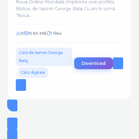
Noua Ordine Mondială: împlinirea unei profeții
Biblice, de Iasmin George Balaj Cu ani în urmă
“Noua...
15
15.65 MB
1 files
Cărți de Iasmin George
Balaj
Download
,
Cărți digitale