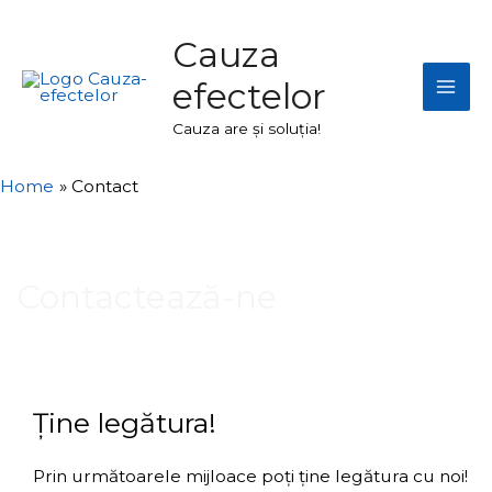
Skip
Mai
to
Cauza
Men
content
efectelor
Cauza are și soluția!
Home
Contact
Contactează-ne
Ține legătura!
Prin următoarele mijloace poți ține legătura cu noi!