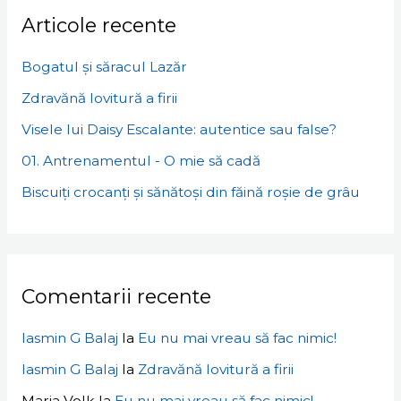
Articole recente
Bogatul și săracul Lazăr
Zdravănă lovitură a firii
Visele lui Daisy Escalante: autentice sau false?
01. Antrenamentul - O mie să cadă
Biscuiți crocanți și sănătoși din făină roșie de grâu
Comentarii recente
Iasmin G Balaj
la
Eu nu mai vreau să fac nimic!
Iasmin G Balaj
la
Zdravănă lovitură a firii
Maria Volk
la
Eu nu mai vreau să fac nimic!