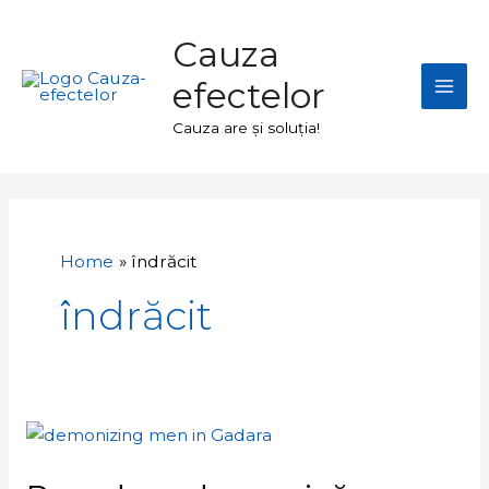
Skip
Mai
to
Cauza
Men
content
efectelor
Cauza are și soluția!
Home
îndrăcit
îndrăcit