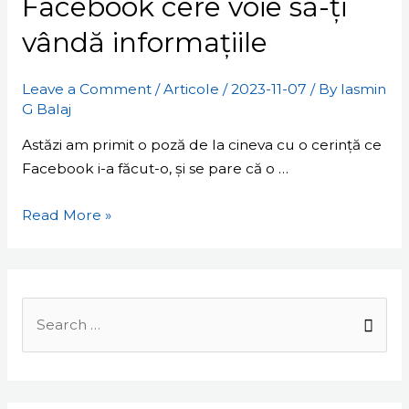
Facebook cere voie să-ți
voie
să-
vândă informațiile
ți
vândă
Leave a Comment
/
Articole
/
2023-11-07
/ By
Iasmin
informațiile
G Balaj
Astăzi am primit o poză de la cineva cu o cerință ce
Facebook i-a făcut-o, și se pare că o …
Read More »
Search
for: