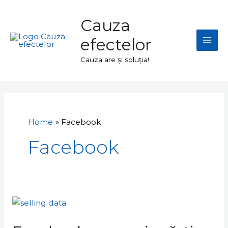
Skip
Mai
to
Cauza
Men
content
efectelor
Cauza are și soluția!
Home
Facebook
Facebook
Facebook
cere