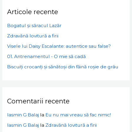
Articole recente
Bogatul și săracul Lazăr
Zdravănă lovitură a firii
Visele lui Daisy Escalante: autentice sau false?
01. Antrenamentul - O mie să cadă
Biscuiți crocanți și sănătoși din făină roșie de grâu
Comentarii recente
Iasmin G Balaj
la
Eu nu mai vreau să fac nimic!
Iasmin G Balaj
la
Zdravănă lovitură a firii