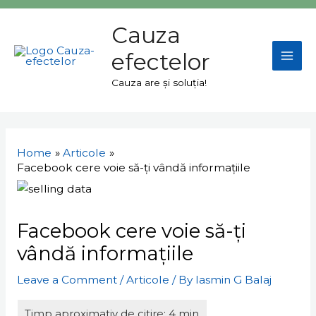
Skip
Mai
to
Cauza
Men
content
efectelor
Cauza are și soluția!
Navigare
în
Home
Articole
articole
Facebook cere voie să-ți vândă informațiile
Facebook cere voie să-ți
vândă informațiile
Leave a Comment
/
Articole
/ By
Iasmin G Balaj