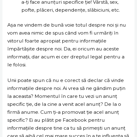
a-ți face anunțuri specifice ție! Vârstă, sex,
pofte, plăceri, dependențe, slăbiciuni, etc.
Așa ne vindem de bună voie totul despre noi și nu
vom avea nimic de spus când vom fi urmăriți în
viitorul foarte apropiat pentru informațiile
împărtășite despre noi. Da, ei oricum au aceste
informații, dar acum ei cer dreptul legal pentru a
le folosi.
Unii poate spun că nu e corect să declar că vinde
informațiile despre noi. Ai vrea să ne gândim puțin
la aceasta? Momentul în care tu vezi un anunț
specific ție, de la cine a venit acel anunț? De la o
firmă anume. Cum ți-a promovat ție acel anunț
specific? Ei au plătit pe Facebook pentru
informațiile despre tine ca tu să primești un anunț
care să aibă cel mai mare succes în a te influența să