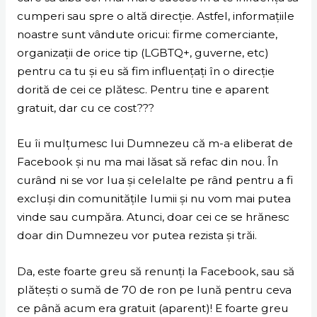
cumperi sau spre o altă direcție. Astfel, informațiile
noastre sunt vândute oricui: firme comerciante,
organizații de orice tip (LGBTQ+, guverne, etc)
pentru ca tu și eu să fim influențați în o direcție
dorită de cei ce plătesc. Pentru tine e aparent
gratuit, dar cu ce cost???
Eu îi mulțumesc lui Dumnezeu că m-a eliberat de
Facebook și nu ma mai lăsat să refac din nou. În
curând ni se vor lua și celelalte pe rând pentru a fi
excluși din comunitățile lumii și nu vom mai putea
vinde sau cumpăra. Atunci, doar cei ce se hrănesc
doar din Dumnezeu vor putea rezista și trăi.
Da, este foarte greu să renunți la Facebook, sau să
plătești o sumă de 70 de ron pe lună pentru ceva
ce până acum era gratuit (aparent)! E foarte greu