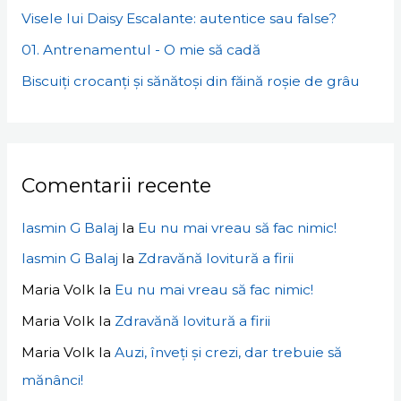
Visele lui Daisy Escalante: autentice sau false?
01. Antrenamentul - O mie să cadă
Biscuiți crocanți și sănătoși din făină roșie de grâu
Comentarii recente
Iasmin G Balaj
la
Eu nu mai vreau să fac nimic!
Iasmin G Balaj
la
Zdravănă lovitură a firii
Maria Volk
la
Eu nu mai vreau să fac nimic!
Maria Volk
la
Zdravănă lovitură a firii
Maria Volk
la
Auzi, înveți și crezi, dar trebuie să
mănânci!