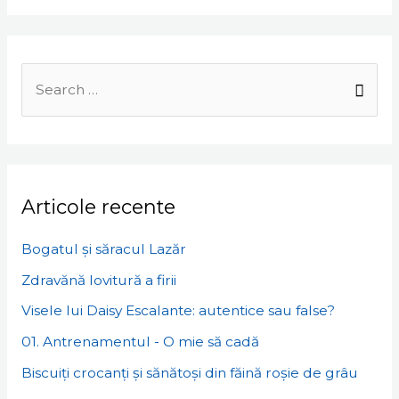
Search
for:
Articole recente
Bogatul și săracul Lazăr
Zdravănă lovitură a firii
Visele lui Daisy Escalante: autentice sau false?
01. Antrenamentul - O mie să cadă
Biscuiți crocanți și sănătoși din făină roșie de grâu