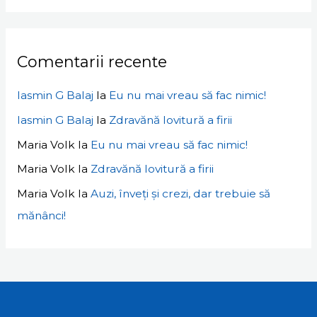
Comentarii recente
Iasmin G Balaj
la
Eu nu mai vreau să fac nimic!
Iasmin G Balaj
la
Zdravănă lovitură a firii
Maria Volk
la
Eu nu mai vreau să fac nimic!
Maria Volk
la
Zdravănă lovitură a firii
Maria Volk
la
Auzi, înveți și crezi, dar trebuie să
mănânci!