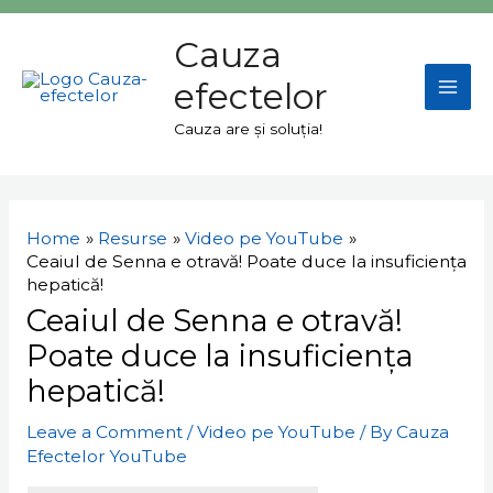
Skip
Mai
to
Cauza
Men
content
efectelor
Cauza are și soluția!
Navigare
în
Home
Resurse
Video pe YouTube
articole
Ceaiul de Senna e otravă! Poate duce la insuficiența
hepatică!
Ceaiul de Senna e otravă!
Poate duce la insuficiența
hepatică!
Leave a Comment
/
Video pe YouTube
/ By
Cauza
Efectelor YouTube