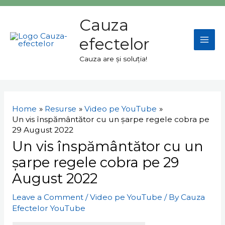
Skip
Mai
to
Cauza
Men
content
efectelor
Cauza are și soluția!
Navigare
în
Home
Resurse
Video pe YouTube
articole
Un vis înspământător cu un șarpe regele cobra pe
29 August 2022
Un vis înspământător cu un
șarpe regele cobra pe 29
August 2022
Leave a Comment
/
Video pe YouTube
/ By
Cauza
Efectelor YouTube