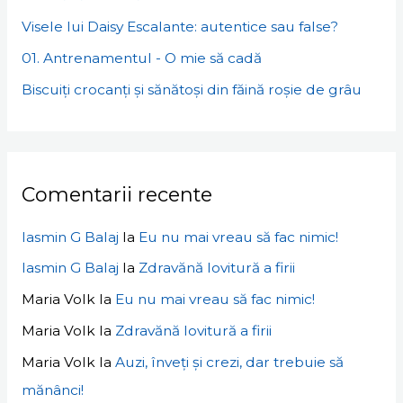
Visele lui Daisy Escalante: autentice sau false?
01. Antrenamentul - O mie să cadă
Biscuiți crocanți și sănătoși din făină roșie de grâu
Comentarii recente
Iasmin G Balaj
la
Eu nu mai vreau să fac nimic!
Iasmin G Balaj
la
Zdravănă lovitură a firii
Maria Volk
la
Eu nu mai vreau să fac nimic!
Maria Volk
la
Zdravănă lovitură a firii
Maria Volk
la
Auzi, înveți și crezi, dar trebuie să
mănânci!