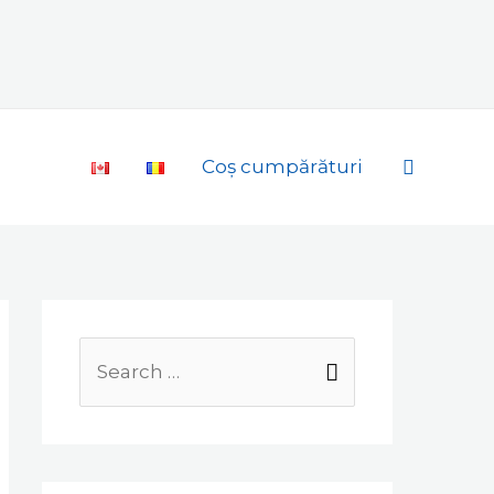
Search
Coș cumpărături
Search
for: