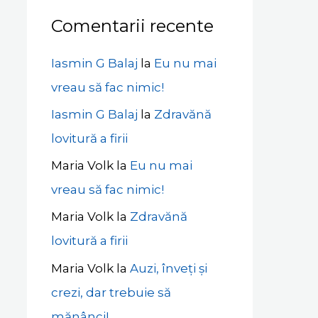
Comentarii recente
Iasmin G Balaj
la
Eu nu mai
vreau să fac nimic!
Iasmin G Balaj
la
Zdravănă
lovitură a firii
Maria Volk
la
Eu nu mai
vreau să fac nimic!
Maria Volk
la
Zdravănă
lovitură a firii
Maria Volk
la
Auzi, înveți și
crezi, dar trebuie să
mănânci!