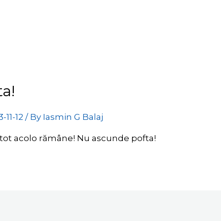
a!
3-11-12
/ By
Iasmin G Balaj
 tot acolo rămâne! Nu ascunde pofta!