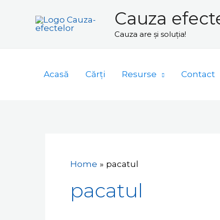
Skip
Cauza efect
to
Cauza are și soluția!
content
Acasă
Cărți
Resurse
Contact
Home
pacatul
pacatul