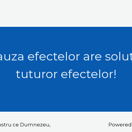
uza efectelor are solu
tuturor efectelor!
nostru ce Dumnezeu,
Powered b