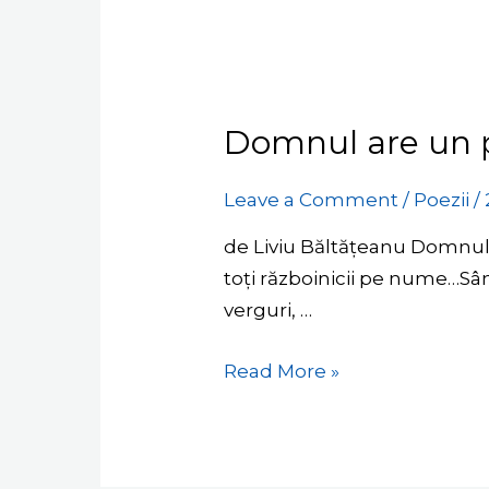
Domnul are un p
Domnul
are
un
Leave a Comment
/
Poezii
/
popor
de Liviu Băltățeanu Domnul
gata
toți războinicii pe nume…Sâ
de
verguri, …
luptă
Read More »