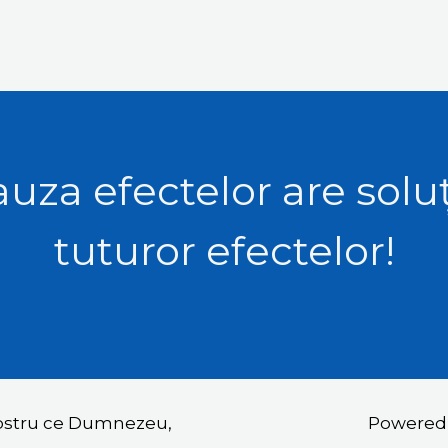
uza efectelor are solu
tuturor efectelor!
nostru ce Dumnezeu,
Powered b