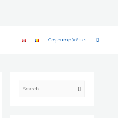
Search
Coș cumpărături
Search
for: