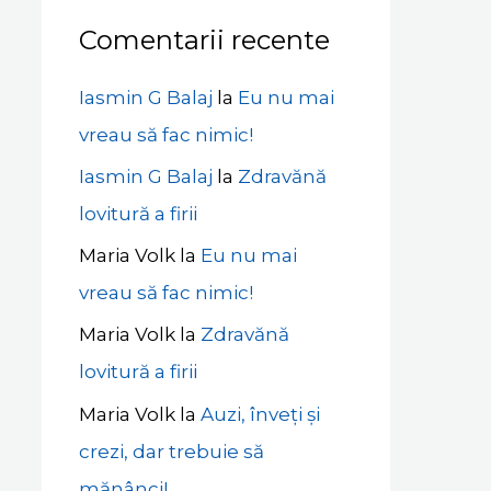
Comentarii recente
Iasmin G Balaj
la
Eu nu mai
vreau să fac nimic!
Iasmin G Balaj
la
Zdravănă
lovitură a firii
Maria Volk
la
Eu nu mai
vreau să fac nimic!
Maria Volk
la
Zdravănă
lovitură a firii
Maria Volk
la
Auzi, înveți și
crezi, dar trebuie să
mănânci!