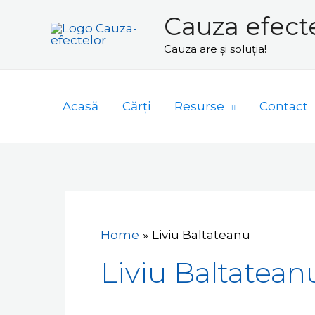
Skip
Cauza efect
to
Cauza are și soluția!
content
Acasă
Cărți
Resurse
Contact
Home
Liviu Baltateanu
Liviu Baltatean