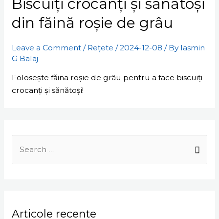
Biscuiți crocanți și sănătoși
din făină roșie de grâu
Leave a Comment
/
Rețete
/
2024-12-08
/ By
Iasmin
G Balaj
Folosește făina roșie de grâu pentru a face biscuiți
crocanți și sănătoși!
S
e
a
r
Articole recente
c