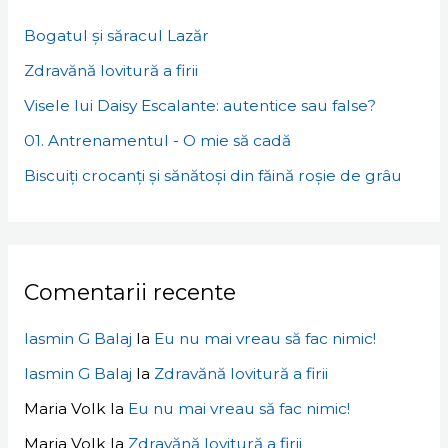
h
Bogatul și săracul Lazăr
f
Zdravănă lovitură a firii
o
Visele lui Daisy Escalante: autentice sau false?
r
01. Antrenamentul - O mie să cadă
:
Biscuiți crocanți și sănătoși din făină roșie de grâu
Comentarii recente
Iasmin G Balaj
la
Eu nu mai vreau să fac nimic!
Iasmin G Balaj
la
Zdravănă lovitură a firii
Maria Volk
la
Eu nu mai vreau să fac nimic!
Maria Volk
la
Zdravănă lovitură a firii