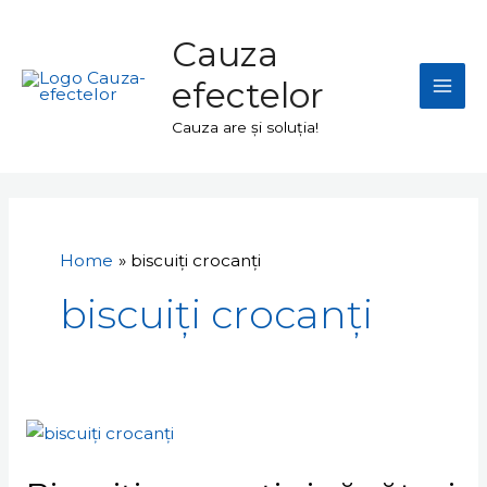
Skip
Mai
to
Cauza
Men
content
efectelor
Cauza are și soluția!
Home
biscuiți crocanți
biscuiți crocanți