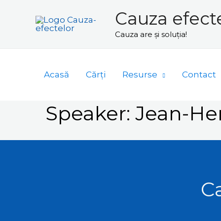
Skip
Cauza efect
to
Cauza are și soluția!
content
Acasă
Cărți
Resurse
Contact
Speaker:
Jean-Hen
Ca