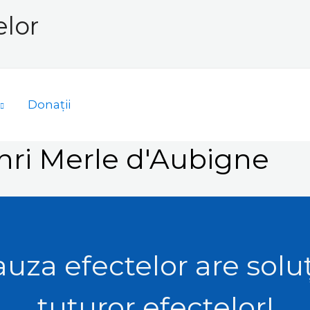
elor
Donații
ri Merle d'Aubigne
uza efectelor are solu
tuturor efectelor!