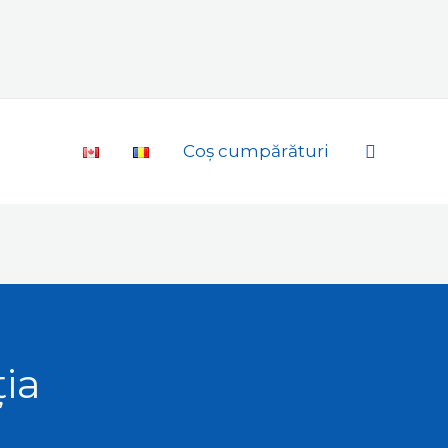
Search
Coș cumpărături
ția