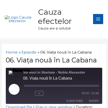
Skip
Mai
to
Cauza
Men
content
efectelor
Cauza are și soluția!
Navigare
în
Home
Episode
06. Viața nouă în La Cabana
articole
06. Viața nouă în La Cabana
Voi muri in libertate - Noble Alexander
06. Viața nouă în La Cabana
Play
Episode
1x
00:00
/
33:46
SUBSCRIBE
SHARE
Download file
|
Play in new window
|
Duration: