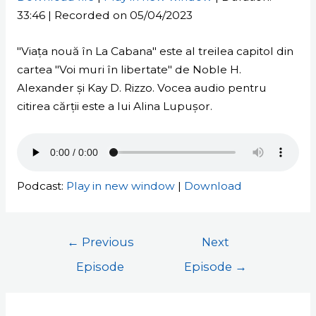
33:46
|
Recorded on 05/04/2023
SHARE
RSS FEED
LINK
"Viața nouă în La Cabana" este al treilea capitol din
cartea "Voi muri în libertate" de Noble H.
EMBED
Alexander și Kay D. Rizzo. Vocea audio pentru
citirea cărții este a lui Alina Lupușor.
Podcast:
Play in new window
|
Download
←
Previous
Next
Episode
Episode
→