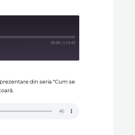
00:00
/
1:13:42
a prezentare din seria "Cum se
coară.