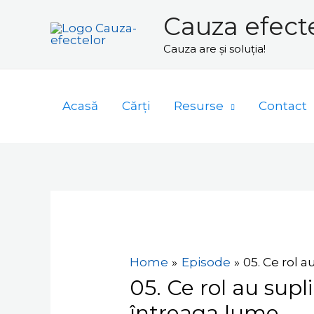
Skip
Cauza efect
to
Cauza are și soluția!
content
Acasă
Cărți
Resurse
Contact
Navigare
în
articole
Home
Episode
05. Ce rol 
05. Ce rol au supl
întreaga lume