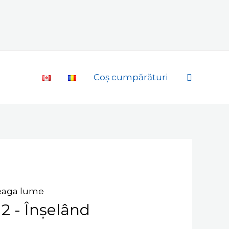
Search
Coș cumpărături
treaga lume
12 - Înșelând