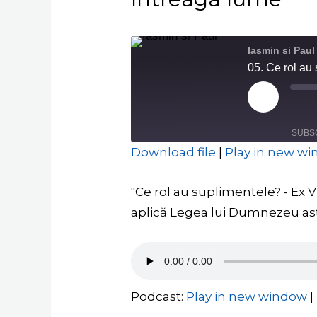
Iasmin si Paul
05. Ce rol au
Play
Episode
SUBS
Download file
|
Play in new w
SHARE
RSS FEED
"Ce rol au suplimentele? - Ex 
LINK
aplică Legea lui Dumnezeu astă
EMBED
Podcast:
Play in new window
|