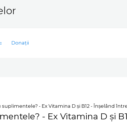
elor
Donații
au suplimentele? - Ex Vitamina D și B12 - Înșelând în
imentele? - Ex Vitamina D și B