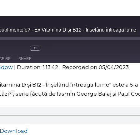
 suplimentele? - Ex Vitamina D și B12 - Înșelând întreaga lume
1x
CRIBE
SHARE
indow
|
Duration: 1:13:42
|
Recorded on 05/04/2023
Vitamina D și B12 - Înșelând întreaga lume" este a 5-
zi?", serie făcută de Iasmin George Balaj și Paul Co
Download