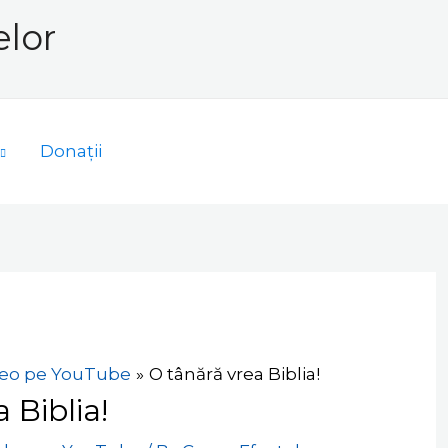
elor
Donații
eo pe YouTube
O tânără vrea Biblia!
 Biblia!