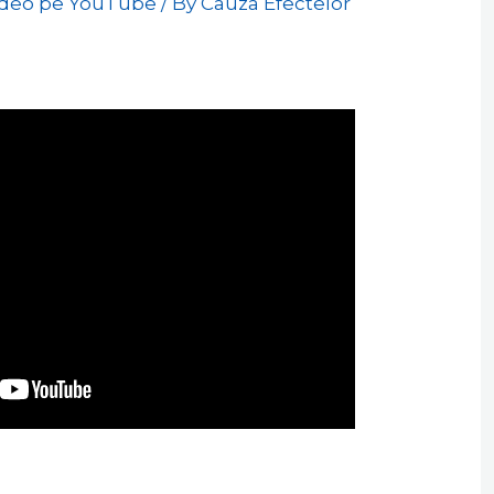
ideo pe YouTube
/ By
Cauza Efectelor