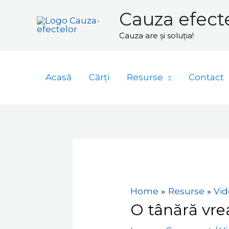
Skip
Cauza efect
to
Cauza are și soluția!
content
Acasă
Cărți
Resurse
Contact
Navigare
în
articole
Home
Resurse
Vid
O tânără vrea