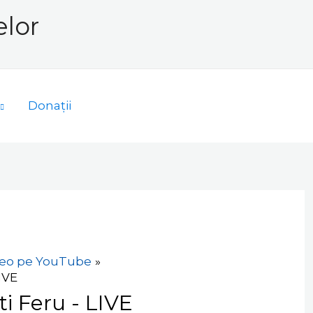
elor
Donații
eo pe YouTube
LIVE
ti Feru - LIVE