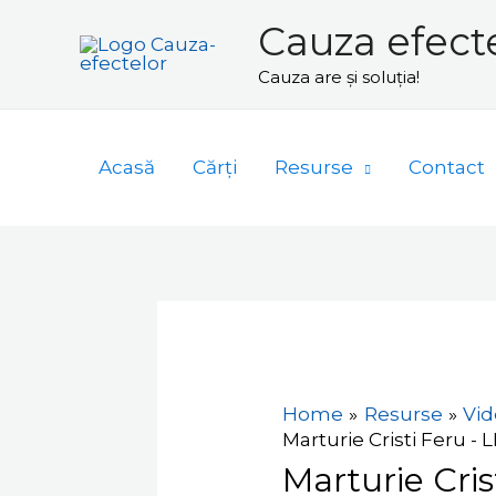
Skip
Cauza efect
to
Cauza are și soluția!
content
Acasă
Cărți
Resurse
Contact
Navigare
în
articole
Home
Resurse
Vid
Marturie Cristi Feru - 
Marturie Cris