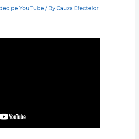
ideo pe YouTube
/ By
Cauza Efectelor