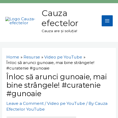
Skip
Mai
to
Cauza
Men
content
efectelor
Cauza are și soluția!
Navigare
în
Home
Resurse
Video pe YouTube
articole
Înloc să arunci gunoaie, mai bine strângele!
#curatenie #gunoaie
Înloc să arunci gunoaie, mai
bine strângele! #curatenie
#gunoaie
Leave a Comment
/
Video pe YouTube
/ By
Cauza
Efectelor YouTube