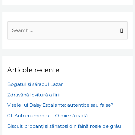
Search
for:
Articole recente
Bogatul și săracul Lazăr
Zdravănă lovitură a firii
Visele lui Daisy Escalante: autentice sau false?
01. Antrenamentul - O mie să cadă
Biscuiți crocanți și sănătoși din făină roșie de grâu