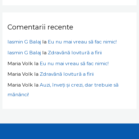
Comentarii recente
Iasmin G Balaj
la
Eu nu mai vreau să fac nimic!
Iasmin G Balaj
la
Zdravănă lovitură a firii
Maria Volk
la
Eu nu mai vreau să fac nimic!
Maria Volk
la
Zdravănă lovitură a firii
Maria Volk
la
Auzi, înveți și crezi, dar trebuie să
mănânci!