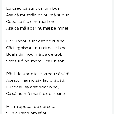
Eu cred că sunt un om bun
Așa că mustrărilor nu mă supun!
Ceea ce fac e numai bine,
Așa că mă apăr numai pe mine!
Dar uneori sunt dat de rușine,
Căci egoismul nu miroase bine!
Boala din nou mă dă de gol,
Stresul fiind mereu ca un sol!
Răul de unde iese, vreau să văd!
Acestui inamic să-i fac prăpăd.
Eu vreau să arat doar bine,
Ca să nu mă mai fac de rușine!
M-am apucat de cercetat
Și în curând am aflat,