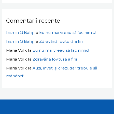
Comentarii recente
Iasmin G Balaj
la
Eu nu mai vreau să fac nimic!
Iasmin G Balaj
la
Zdravănă lovitură a firii
Maria Volk
la
Eu nu mai vreau să fac nimic!
Maria Volk
la
Zdravănă lovitură a firii
Maria Volk
la
Auzi, înveți și crezi, dar trebuie să
mănânci!