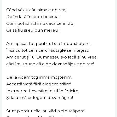
Când văzui cât inima e de rea,
De îndată începu bocirea!
Cum pot să schimb ceva ce e rău,
Ca să fiu și eu bun mereu?
Am aplicat tot posibilul s-o îmbunătățesc,
Însă cu tot ce încerc răutățile se întețesc!
Am cerut și lui Dumnezeu s-o facă și nu vrea,
căci îmi spune că e de deznădăjduit de rea!
De la Adam toți inima moștenim,
Această viață fără alegere trăim!
În eroarea-i investim totul în fericire,
Și la urmă culegem dezamăgire!
Sunt pierdut căci nu văd nici o scăpare