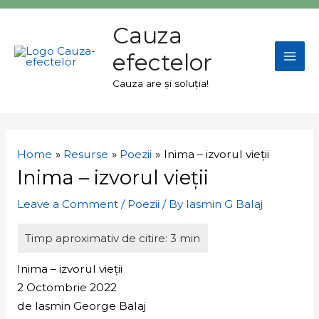
Skip
Mai
to
Cauza
Men
content
efectelor
Cauza are și soluția!
Navigare
în
Home
Resurse
Poezii
Inima – izvorul vieții
articole
Inima – izvorul vieții
Leave a Comment
/
Poezii
/ By
Iasmin G Balaj
Inima – izvorul vieții
2 Octombrie 2022
de Iasmin George Balaj