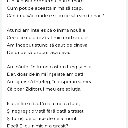
Din această problemă foarte mare!
Cum pot de această inimă să scap,
Când nu văd unde e și cu ce să-i vin de hac?
Atunci am înțeles că o inimă nouă e
Ceea ce cu adevărat mie îmi trebuie!
Am început atunci să caut pe cineva
De unde să procur așa ceva.
Am căutat în lumea asta-n lung și-n lat
Dar, doar de inimi înșelate am dat!
Am ajuns să înțeleg, în disperarea mea,
Că doar Ziditorul meu are soluția.
Isus o fire căzută ca a mea a luat,
Și negreșit o viață fără pată a trasat.
Și totuși pe cruce de ce a murit
Dacă El cu nimic n-a greșit?