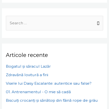
Search
for:
Articole recente
Bogatul și săracul Lazăr
Zdravănă lovitură a firii
Visele lui Daisy Escalante: autentice sau false?
01. Antrenamentul - O mie să cadă
Biscuiți crocanți și sănătoși din făină roșie de grâu