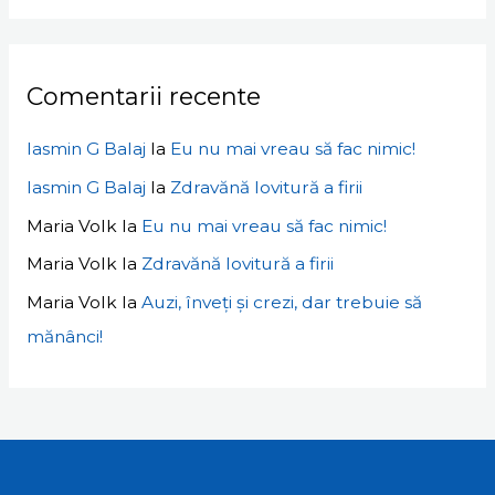
Comentarii recente
Iasmin G Balaj
la
Eu nu mai vreau să fac nimic!
Iasmin G Balaj
la
Zdravănă lovitură a firii
Maria Volk
la
Eu nu mai vreau să fac nimic!
Maria Volk
la
Zdravănă lovitură a firii
Maria Volk
la
Auzi, înveți și crezi, dar trebuie să
mănânci!