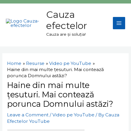
Skip
Mai
to
Cauza
Men
content
efectelor
Cauza are și soluția!
Navigare
în
Home
Resurse
Video pe YouTube
articole
Haine din mai multe țesuturi. Mai contează
porunca Domnului astăzi?
Haine din mai multe
țesuturi. Mai contează
porunca Domnului astăzi?
Leave a Comment
/
Video pe YouTube
/ By
Cauza
Efectelor YouTube