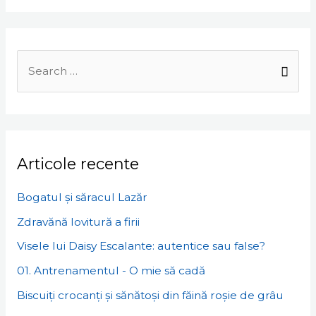
Search
for:
Articole recente
Bogatul și săracul Lazăr
Zdravănă lovitură a firii
Visele lui Daisy Escalante: autentice sau false?
01. Antrenamentul - O mie să cadă
Biscuiți crocanți și sănătoși din făină roșie de grâu