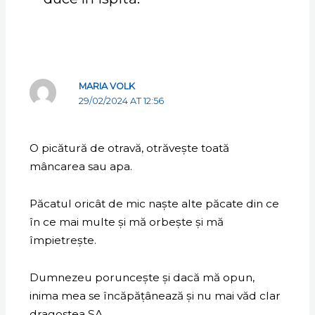
MARIA VOLK
29/02/2024 AT 12:56
O picătură de otravă, otrăvește toată
mâncarea sau apa.
Păcatul oricât de mic naște alte păcate din ce
în ce mai multe și mă orbește și mă
împietrește.
Dumnezeu poruncește și dacă mă opun,
inima mea se încăpățânează și nu mai văd clar
dragostea SA.