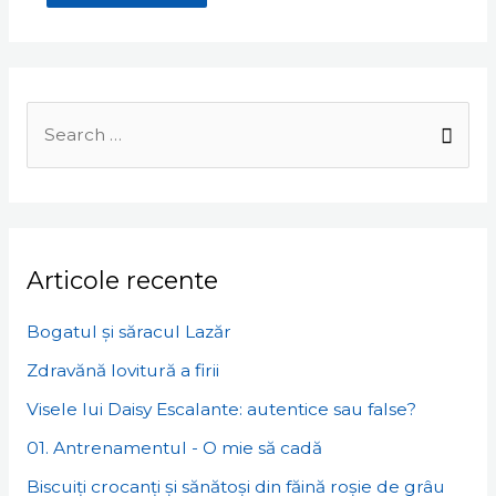
Search
for:
Articole recente
Bogatul și săracul Lazăr
Zdravănă lovitură a firii
Visele lui Daisy Escalante: autentice sau false?
01. Antrenamentul - O mie să cadă
Biscuiți crocanți și sănătoși din făină roșie de grâu