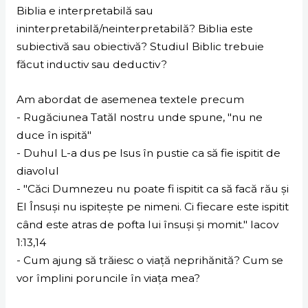
Biblia e interpretabilă sau
ininterpretabilă/neinterpretabilă? Biblia este
subiectivă sau obiectivă? Studiul Biblic trebuie
făcut inductiv sau deductiv?
Am abordat de asemenea textele precum
- Rugăciunea Tatăl nostru unde spune, "nu ne
duce în ispită"
- Duhul L-a dus pe Isus în pustie ca să fie ispitit de
diavolul
- "Căci Dumnezeu nu poate fi ispitit ca să facă rău şi
El Însuşi nu ispiteşte pe nimeni. Ci fiecare este ispitit
când este atras de pofta lui însuşi şi momit." Iacov
1:13,14
- Cum ajung să trăiesc o viață neprihănită? Cum se
vor împlini poruncile în viața mea?