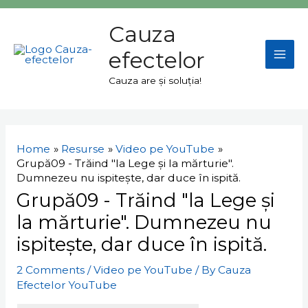
Skip
Mai
to
Cauza
Men
content
efectelor
Cauza are și soluția!
Navigare
în
Home
Resurse
Video pe YouTube
articole
Grupă09 - Trăind "la Lege și la mărturie".
Dumnezeu nu ispitește, dar duce în ispită.
Grupă09 - Trăind "la Lege și
la mărturie". Dumnezeu nu
ispitește, dar duce în ispită.
2 Comments
/
Video pe YouTube
/ By
Cauza
Efectelor YouTube