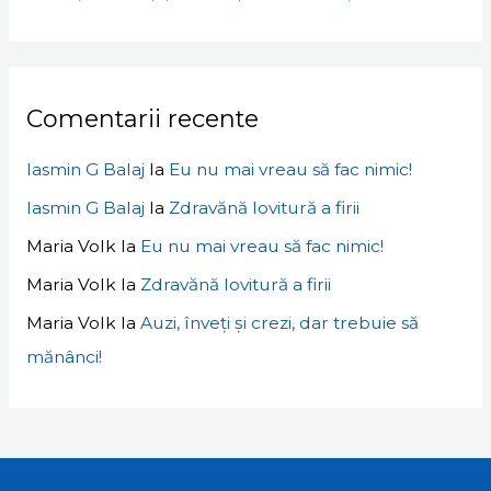
Comentarii recente
Iasmin G Balaj
la
Eu nu mai vreau să fac nimic!
Iasmin G Balaj
la
Zdravănă lovitură a firii
Maria Volk
la
Eu nu mai vreau să fac nimic!
Maria Volk
la
Zdravănă lovitură a firii
Maria Volk
la
Auzi, înveți și crezi, dar trebuie să
mănânci!