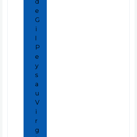
d
e
G
i
l
P
e
y
s
a
u
V
i
r
g