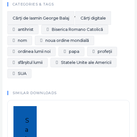
CATEGORIES & TAGS
,
Cărți de Iasmin George Balaj
Cărți digitale
antihrist
Biserica Romano Catolică
nom
noua ordine mondială
ordinea lumii noi
papa
profeții
sfârșitul lumii
Statele Unite ale Americii
SUA
SIMILAR DOWNLOADS
S
a