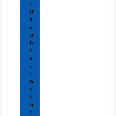
i
u
a
s
u
p
r
a
s
a
n
c
t
u
a