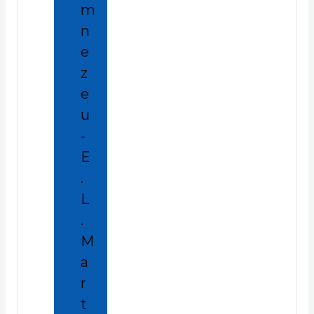
m
n
e
z
e
u
-
E
.
L
.
M
a
r
t