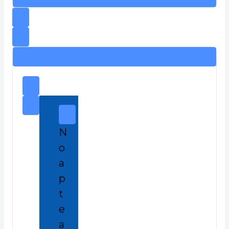
N
o
a
p
t
e
a