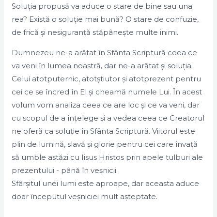
Soluția propusă va aduce o stare de bine sau una
rea? Există o soluție mai bună? O stare de confuzie,
de frică și nesiguranță stăpânește multe inimi.
Dumnezeu ne-a arătat în Sfânta Scriptură ceea ce
va veni în lumea noastră, dar ne-a arătat și soluția
Celui atotputernic, atotștiutor și atotprezent pentru
cei ce se încred în El și cheamă numele Lui. În acest
volum vom analiza ceea ce are loc și ce va veni, dar
cu scopul de a înțelege și a vedea ceea ce Creatorul
ne oferă ca soluție în Sfânta Scriptură. Viitorul este
plin de lumină, slavă și glorie pentru cei care învață
să umble astăzi cu Iisus Hristos prin apele tulburi ale
prezentului - până în veșnicii.
Sfârșitul unei lumi este aproape, dar aceasta aduce
doar începutul veșniciei mult așteptate.