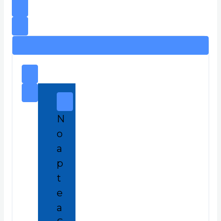
N
o
a
p
t
e
a