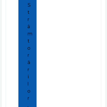
S
t
r
â
m
t
o
r
ă
r
i
l
o
r
,