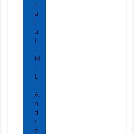
r
u
l
u
i
-
M
.
L
.
A
n
d
r
e