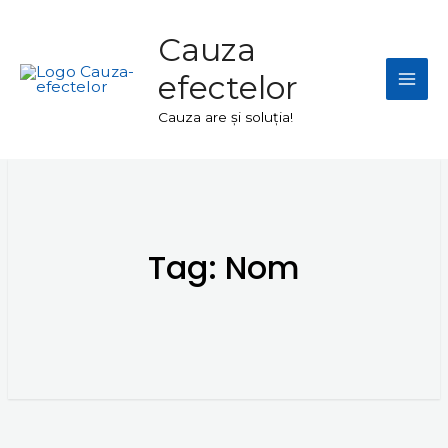
Skip
Mai
to
Cauza
Men
content
efectelor
Cauza are și soluția!
Tag:
Nom