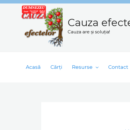
Skip
to
Cauza efect
content
Cauza are și soluția!
Acasă
Cărți
Resurse
Contact
Navigare
în
articole