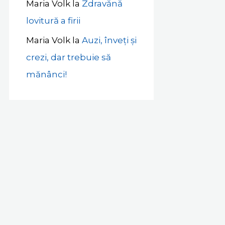
Maria Volk
la
Zdravănă
lovitură a firii
Maria Volk
la
Auzi, înveți și
crezi, dar trebuie să
mănânci!