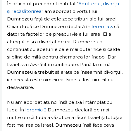
În articolul precedent intitulat "
Adulterul, divorțul
și recăsătorirea
" am abordat divorțul lui
Dumnezeu față de cele zece triburi ale lui Israel.
Chiar după ce Dumnezeu declară în
Ieremia 3
că
datorită faptelor de preacurvie a lui Israel El a
alungat-o și a divorțat de ea, Dumnezeu a
continuat cu apelurile cele mai puternice și calde
și pline de milă pentru chemarea lor înapoi. Dar
Israel s-a răzvrătit în continuare. Până la urmă
Dumnezeu a trebuit să arate ce înseamnă divorțul,
iar aceasta este nimicirea. Israel a fost nimicit cu
desăvârșire.
Nu am abordat atunci însă ce s-a întâmplat cu
Iuda. În
Ieremia 3
Dumnezeu declară de mai
multe ori că Iuda a văzut ce a făcut Israel și totuși a
fost mai rea ca Israel. Dumnezeu însă face ceva