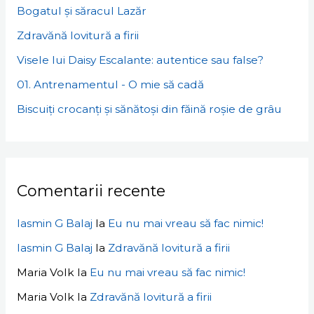
Bogatul și săracul Lazăr
Zdravănă lovitură a firii
Visele lui Daisy Escalante: autentice sau false?
01. Antrenamentul - O mie să cadă
Biscuiți crocanți și sănătoși din făină roșie de grâu
Comentarii recente
Iasmin G Balaj
la
Eu nu mai vreau să fac nimic!
Iasmin G Balaj
la
Zdravănă lovitură a firii
Maria Volk
la
Eu nu mai vreau să fac nimic!
Maria Volk
la
Zdravănă lovitură a firii