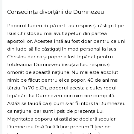
Consecința divorțării de Dumnezeu
Poporul Iudeu după ce L-au respins și răstignit pe
Isus Christos au mai avut apeluri din partea
apostolilor. Acestea însă au fost doar pentru ca unii
din Iudei să fie câștigați în mod personal la Isus
Christos, dar ca și popor a fost lepădat pentru
totdeauna. Dumnezeu însuși a fost respins și
omorât de această națiune. Nu mai este absolut
nimic de făcut pentru ei ca popor. 40 de ani mai
târziu, în 70 d.Ch., poporul acesta a cules rodul
lepădării lui Dumnezeu prin nimicire cumplită.
Astăzi se laudă ca și cum s-ar fi întors la Dumnezeu
ca națiune, dar sunt lipsiți de prezența Lui.
Majoritatea poporului astăzi se declară seculari.
Dumnezeu însă încă îi ține precum îl ține pe