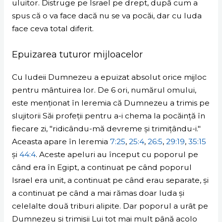
uluitor. Distruge pe Israel pe drept, după cum a
spus că o va face dacă nu se va pocăi, dar cu Iuda
face ceva total diferit.
Epuizarea tuturor mijloacelor
Cu Iudeii Dumnezeu a epuizat absolut orice mijloc
pentru mântuirea lor. De 6 ori, numărul omului,
este menționat în Ieremia că Dumnezeu a trimis pe
slujitorii Săi profeții pentru a-i chema la pocăință în
fiecare zi, "ridicându-mă devreme și trimițându-i."
Aceasta apare în Ieremia
7:25
,
25:4
,
26:5
,
29:19
,
35:15
și
44:4
. Aceste apeluri au început cu poporul pe
când era în Egipt, a continuat pe când poporul
Israel era unit, a continuat pe când erau separate, și
a continuat pe când a mai rămas doar Iuda și
celelalte două triburi alipite. Dar poporul a urât pe
Dumnezeu și trimișii Lui tot mai mult până acolo