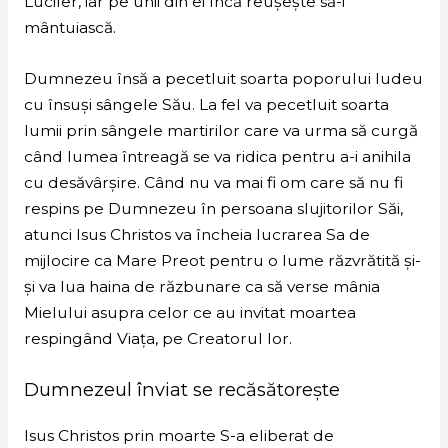
Lucifer, iar pe unii din ei încă reușește să-i
mântuiască.
Dumnezeu însă a pecetluit soarta poporului Iudeu
cu însuși sângele Său. La fel va pecetluit soarta
lumii prin sângele martirilor care va urma să curgă
când lumea întreagă se va ridica pentru a-i anihila
cu desăvârșire. Când nu va mai fi om care să nu fi
respins pe Dumnezeu în persoana slujitorilor Săi,
atunci Isus Christos va încheia lucrarea Sa de
mijlocire ca Mare Preot pentru o lume răzvrătită și-
și va lua haina de răzbunare ca să verse mânia
Mielului asupra celor ce au invitat moartea
respingând Viața, pe Creatorul lor.
Dumnezeul înviat se recăsătorește
Isus Christos prin moarte S-a eliberat de