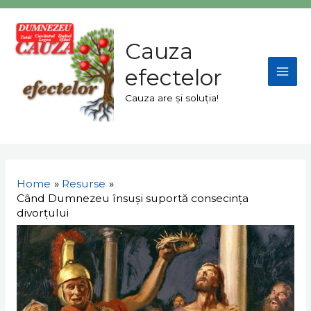
Skip
Mai
to
Men
content
Cauza
efectelor
Cauza are și soluția!
Navigare
în
Home
Resurse
articole
Când Dumnezeu însuși suportă consecința
divorțului