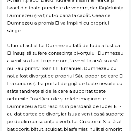
Avraam și apoi David. Iuda era însă mai rea ca și
Israel din toate punctele de vedere, dar făgăduința
Dumnezeu și-a ținut-o până la capăt. Ceea ce
Dumnezeu a promis El va împlini cu propriul
sânge!
Ultimul act al lui Dumnezeu față de Iuda a fost ca
El însuși să sufere consecința divorțului. Dumnezeu
a venit și a luat trup de om, "a venit la ai săi și ai săi
nu l-au primit." Ioan 1:11. Emanuel, Dumnezeu cu
noi, a fost divorțat de propriul Său popor pe care El
L-a condus și I-a purtat de grijă de toate nevoile cu
atâta tandrețe și de la care a suportat toate
nebuniile, înșelăciunile și relele imaginabile.
Dumnezeu a fost respins în persoană de Iudei. Ei i-
au dat cartea de divorț, iar Isus a venit ca să suporte
pe deplin consecința divorțului. Creatorul S-a lăsat
batjocorit, bătut, scuipat, blasfemiat, hulit și omorât