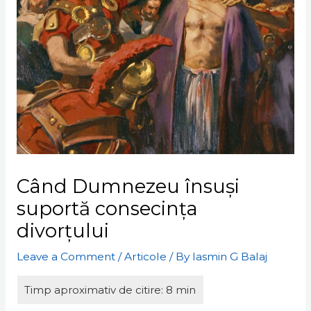
Când Dumnezeu însuși
suportă consecința
divorțului
Leave a Comment
/
Articole
/ By
Iasmin G Balaj