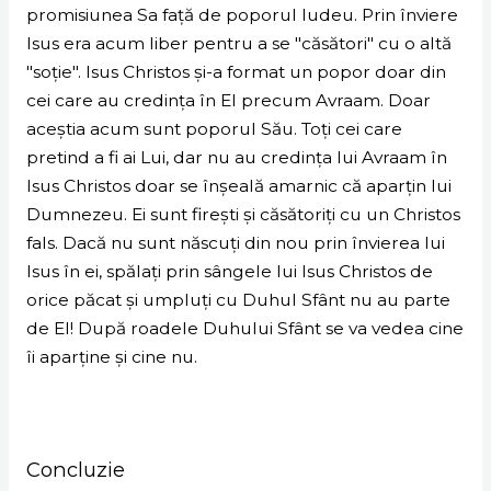
promisiunea Sa față de poporul Iudeu. Prin înviere
Isus era acum liber pentru a se "căsători" cu o altă
"soție". Isus Christos și-a format un popor doar din
cei care au credința în El precum Avraam. Doar
aceștia acum sunt poporul Său. Toți cei care
pretind a fi ai Lui, dar nu au credința lui Avraam în
Isus Christos doar se înșeală amarnic că aparțin lui
Dumnezeu. Ei sunt firești și căsătoriți cu un Christos
fals. Dacă nu sunt născuți din nou prin învierea lui
Isus în ei, spălați prin sângele lui Isus Christos de
orice păcat și umpluți cu Duhul Sfânt nu au parte
de El! După roadele Duhului Sfânt se va vedea cine
îi aparține și cine nu.
Concluzie