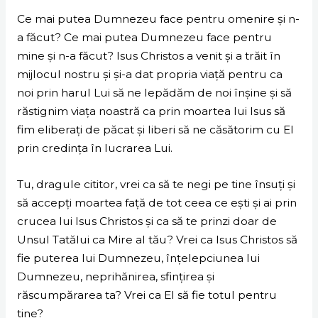
Ce mai putea Dumnezeu face pentru omenire și n-
a făcut? Ce mai putea Dumnezeu face pentru
mine și n-a făcut? Isus Christos a venit și a trăit în
mijlocul nostru și și-a dat propria viață pentru ca
noi prin harul Lui să ne lepădăm de noi înșine și să
răstignim viața noastră ca prin moartea lui Isus să
fim eliberați de păcat și liberi să ne căsătorim cu El
prin credința în lucrarea Lui.
Tu, dragule cititor, vrei ca să te negi pe tine însuți și
să accepți moartea față de tot ceea ce ești și ai prin
crucea lui Isus Christos și ca să te prinzi doar de
Unsul Tatălui ca Mire al tău? Vrei ca Isus Christos să
fie puterea lui Dumnezeu, înțelepciunea lui
Dumnezeu, neprihănirea, sfințirea și
răscumpărarea ta? Vrei ca El să fie totul pentru
tine?