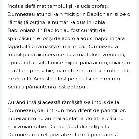
încât a defăimat templul și I-a ucis profeții.
Dumnezeu atunci i-a nimicit prin Babilonieni și pe o
rămășiță puțină la număr i-a dus în robia
Babiloniană. În Babilon au fost curățiți de
spurcăciunile lor și de acolo a adus înapoi în țara
făgăduită o rămășiță și mai mică. Dumnezeu a
folosit până aici ceea ce nu a mai folosit vreodată,
epuizând absolut orice mijloc până acum, chiar și o
curățare prin sabie, foamete și ciumă și o robie atât
de cruntă. Aceasta a fost pentru Israel precum
pentru pământeni a fost potopul.
Curând însă și această rămășiță s-a întors de la
Dumnezeu, dar într-un mod diferit de părinții lor.
Iudeii acum nu au mai apelat la idolatrie, căci nu
mai vroiau robie. Dar au făcut din religia lui
Dumnezeu o religiozitate și formă prin care să