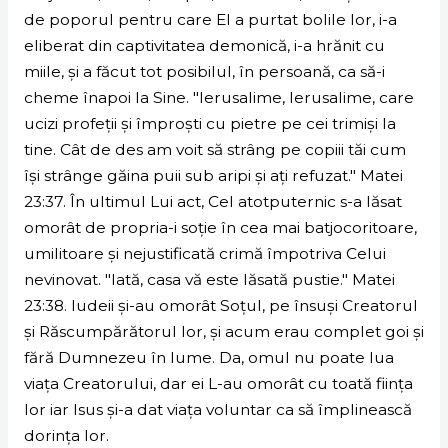
de poporul pentru care El a purtat bolile lor, i-a
eliberat din captivitatea demonică, i-a hrănit cu
miile, și a făcut tot posibilul, în persoană, ca să-i
cheme înapoi la Sine. "Ierusalime, Ierusalime, care
ucizi profeții și împroști cu pietre pe cei trimiși la
tine. Cât de des am voit să strâng pe copiii tăi cum
își strânge găina puii sub aripi și ați refuzat." Matei
23:37. În ultimul Lui act, Cel atotputernic s-a lăsat
omorât de propria-i soție în cea mai batjocoritoare,
umilitoare și nejustificată crimă împotriva Celui
nevinovat. "Iată, casa vă este lăsată pustie." Matei
23:38. Iudeii și-au omorât Soțul, pe însuși Creatorul
și Răscumpărătorul lor, și acum erau complet goi și
fără Dumnezeu în lume. Da, omul nu poate lua
viața Creatorului, dar ei L-au omorât cu toată ființa
lor iar Isus și-a dat viața voluntar ca să împlinească
dorința lor.