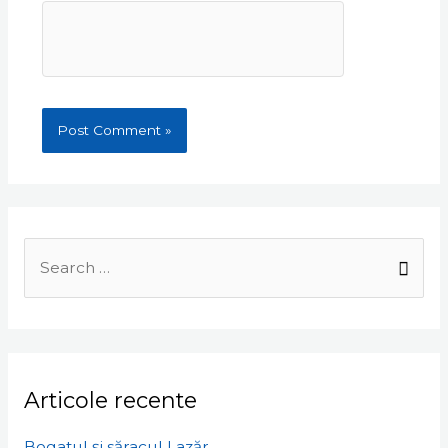
Search
for:
Articole recente
Bogatul și săracul Lazăr