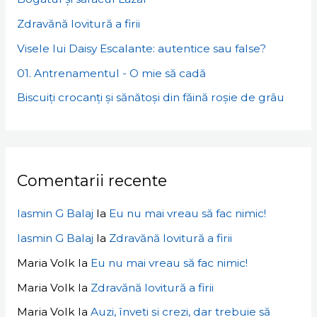
Zdravănă lovitură a firii
Visele lui Daisy Escalante: autentice sau false?
01. Antrenamentul - O mie să cadă
Biscuiți crocanți și sănătoși din făină roșie de grâu
Comentarii recente
Iasmin G Balaj
la
Eu nu mai vreau să fac nimic!
Iasmin G Balaj
la
Zdravănă lovitură a firii
Maria Volk
la
Eu nu mai vreau să fac nimic!
Maria Volk
la
Zdravănă lovitură a firii
Maria Volk
la
Auzi, înveți și crezi, dar trebuie să