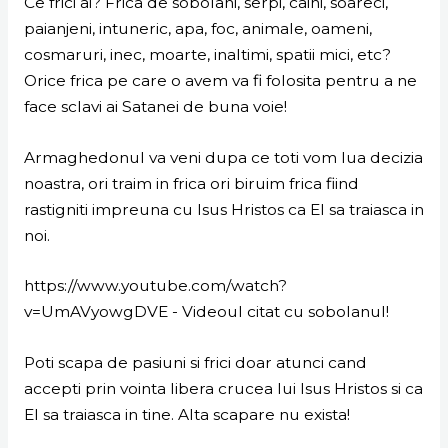
Ce frici ai? Frica de sobolani, serpi, caini, soareci,
paianjeni, intuneric, apa, foc, animale, oameni,
cosmaruri, inec, moarte, inaltimi, spatii mici, etc?
Orice frica pe care o avem va fi folosita pentru a ne
face sclavi ai Satanei de buna voie!
Armaghedonul va veni dupa ce toti vom lua decizia
noastra, ori traim in frica ori biruim frica fiind
rastigniti impreuna cu Isus Hristos ca El sa traiasca in
noi.
https://www.youtube.com/watch?
v=UmAVyowgDVE - Videoul citat cu sobolanul!
Poti scapa de pasiuni si frici doar atunci cand
accepti prin vointa libera crucea lui Isus Hristos si ca
El sa traiasca in tine. Alta scapare nu exista!