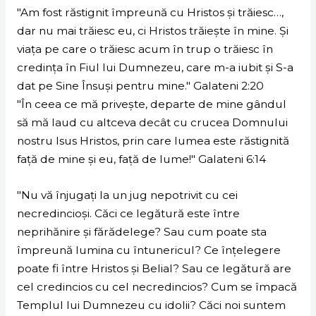
"Am fost răstignit împreună cu Hristos şi trăiesc…,
dar nu mai trăiesc eu, ci Hristos trăieşte în mine. Şi
viaţa pe care o trăiesc acum în trup o trăiesc în
credinţa în Fiul lui Dumnezeu, care m-a iubit şi S-a
dat pe Sine Însuşi pentru mine." Galateni 2:20
"În ceea ce mă priveşte, departe de mine gândul
să mă laud cu altceva decât cu crucea Domnului
nostru Isus Hristos, prin care lumea este răstignită
faţă de mine şi eu, faţă de lume!" Galateni 6:14
"Nu vă înjugaţi la un jug nepotrivit cu cei
necredincioşi. Căci ce legătură este între
neprihănire şi fărădelege? Sau cum poate sta
împreună lumina cu întunericul? Ce înţelegere
poate fi între Hristos şi Belial? Sau ce legătură are
cel credincios cu cel necredincios? Cum se împacă
Templul lui Dumnezeu cu idolii? Căci noi suntem