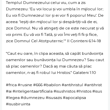
Templul Dumnezeului celui viu, cum a zis
Dumnezeu: 'Eu voi locui şi voi umbla în mijlocul lor;
Eu voi fi Dumnezeul lor şi ei vor fi poporul Meu'. De
aceea: 'Ieşiţi din mijlocul lor şi despărţiţi-vă de ei,
zice Domnul. Nu vă atingeţi de ce este necurat şi vă
voi primi. Eu vă voi fi Tată, şi voi Îmi veţi fi fii şi fiice,
zice Domnul Cel Atotputernic.'" II Corinteni 6:14-18
"Caut eu oare, în clipa aceasta, să capăt bunăvoinţa
oamenilor sau bunăvoinţa lui Dumnezeu? Sau caut
să plac oamenilor? Dacă aş mai căuta să plac
oamenilor, n-aş fi robul lui Hristos." Galateni 1:10
#frica #rusine #666 #babilon #antihristul #antihrist
#ai #inteligentaartificiala #isushristos #hristos #isus
#legea #dumnezeu #isusazis #apocalipsa
#isusbiruinta