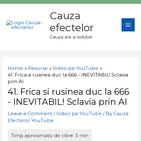
Skip
Mai
to
Cauza
Men
content
efectelor
Cauza are și soluția!
Navigare
în
Home
Resurse
Video pe YouTube
articole
41. Frica si rusinea duc la 666 - INEVITABIL! Sclavia
prin AI
41. Frica si rusinea duc la 666
- INEVITABIL! Sclavia prin AI
Leave a Comment
/
Video pe YouTube
/ By
Cauza
Efectelor YouTube