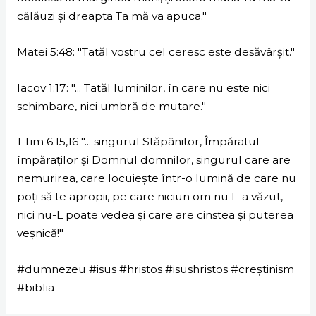
călăuzi şi dreapta Ta mă va apuca."
Matei 5:48: "Tatăl vostru cel ceresc este desăvârşit."
Iacov 1:17: "... Tatăl luminilor, în care nu este nici
schimbare, nici umbră de mutare."
1 Tim 6:15,16 "... singurul Stăpânitor, Împăratul
împăraţilor şi Domnul domnilor, singurul care are
nemurirea, care locuieşte într-o lumină de care nu
poţi să te apropii, pe care niciun om nu L-a văzut,
nici nu-L poate vedea şi care are cinstea şi puterea
veşnică!"
#dumnezeu #isus #hristos #isushristos #creștinism
#biblia