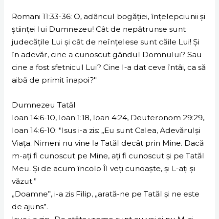
Romani 11:33-36: O, adâncul bogăţiei, înţelepciunii şi
ştiinţei lui Dumnezeu! Cât de nepătrunse sunt
judecăţile Lui şi cât de neînţelese sunt căile Lui! Şi
în adevăr, cine a cunoscut gândul Domnului? Sau
cine a fost sfetnicul Lui? Cine I-a dat ceva întâi, ca să
aibă de primit înapoi?"
Dumnezeu Tatăl
Ioan 14:6-10, Ioan 1:18, Ioan 4:24, Deuteronom 29:29,
Ioan 14:6-10: "Isus i-a zis: „Eu sunt Calea, Adevărulşi
Viaţa. Nimeni nu vine la Tatăl decât prin Mine. Dacă
m-aţi fi cunoscut pe Mine, aţi fi cunoscut şi pe Tatăl
Meu. Şi de acum încolo Îl veţi cunoaşte, şi L-aţi şi
văzut.”
„Doamne”, i-a zis Filip, „arată-ne pe Tatăl şi ne este
de ajuns”.