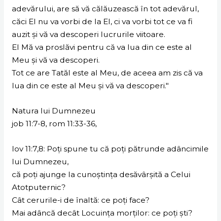
adevărului, are să vă călăuzească în tot adevărul,
căci El nu va vorbi de la El, ci va vorbi tot ce va fi
auzit şi vă va descoperi lucrurile viitoare.
El Mă va proslăvi pentru că va lua din ce este al
Meu şi vă va descoperi.
Tot ce are Tatăl este al Meu, de aceea am zis că va
lua din ce este al Meu şi vă va descoperi."
Natura lui Dumnezeu
job 11:7-8, rom 11:33-36,
Iov 11:7,8: Poţi spune tu că poţi pătrunde adâncimile
lui Dumnezeu,
că poţi ajunge la cunoştinţa desăvârşită a Celui
Atotputernic?
Cât cerurile-i de înaltă: ce poţi face?
Mai adâncă decât Locuinţa morţilor: ce poţi şti?