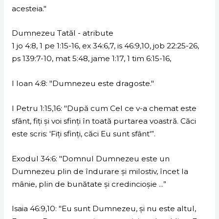
acesteia."
Dumnezeu Tatăl - atribute
1 jo 4:8, 1 pe 1:15-16, ex 34:6,7, is 46:9,10, job 22:25-26,
ps 139:7-10, mat 5:48, jame 1:17, 1 tim 6:15-16,
I Ioan 4:8: "Dumnezeu este dragoste."
I Petru 1:15,16: "După cum Cel ce v-a chemat este
sfânt, fiţi şi voi sfinţi în toată purtarea voastră. Căci
este scris: 'Fiţi sfinţi, căci Eu sunt sfânt'”.
Exodul 34:6: "Domnul Dumnezeu este un
Dumnezeu plin de îndurare şi milostiv, încet la
mânie, plin de bunătate şi credincioşie ...”
Isaia 46:9,10: "Eu sunt Dumnezeu, şi nu este altul,