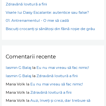
Zdravănă lovitură a firii
Visele lui Daisy Escalante: autentice sau false?
01. Antrenamentul - O mie să cadă
Biscuiți crocanți și sănătoși din făină roșie de grâu
Comentarii recente
Iasmin G Balaj
la
Eu nu mai vreau să fac nimic!
Iasmin G Balaj
la
Zdravănă lovitură a firii
Maria Volk
la
Eu nu mai vreau să fac nimic!
Maria Volk
la
Zdravănă lovitură a firii
Maria Volk
la
Auzi, înveți și crezi, dar trebuie să