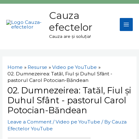
Skip
Mai
to
Cauza
Men
content
efectelor
Cauza are și soluția!
Navigare
în
Home
Resurse
Video pe YouTube
articole
02. Dumnezeirea: Tatăl, Fiul și Duhul Sfânt -
pastorul Carol Potocian-Băndean
02. Dumnezeirea: Tatăl, Fiul și
Duhul Sfânt - pastorul Carol
Potocian-Băndean
Leave a Comment
/
Video pe YouTube
/ By
Cauza
Efectelor YouTube