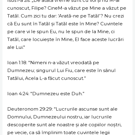
Isus i-a zis: „De atâta vreme sunt cu voi şi nu M-ai
cunoscut, Filipe? CineM-a văzut pe Mine a văzut pe
Tatăl. Cum zici tu dar: ‘Arată-ne pe Tatăl’? Nu crezi
că Eu sunt în Tatăl şi Tatăl este în Mine? Cuvintele
pe care vi le spun Eu, nu le spun de la Mine, ci
Tatăl, care locuieşte în Mine, El face aceste lucrări
ale Lui."
Ioan 1:18: "Nimeni n-a văzut vreodată pe
Dumnezeu; singurul Lui Fiu, care este în sânul
Tatălui, Acela L-a făcut cunoscut.”
Ioan 4:24: "Dumnezeu este Duh.”
Deuteronom 29:29: "Lucrurile ascunse sunt ale
Domnului, Dumnezeului nostru, iar lucrurile
descoperite sunt ale noastre şi ale copiilor noştri,
pe vecie, ca să împlinim toate cuvintele legii