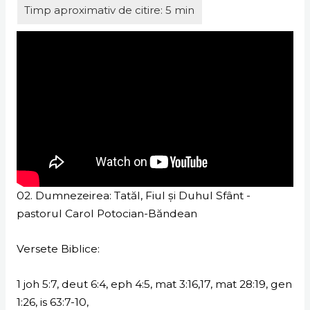
02. Dumnezeirea: Tatăl, Fiul și Duhul Sfânt -
pastorul Carol Potocian-Băndean
Versete Biblice:
1 joh 5:7, deut 6:4, eph 4:5, mat 3:16,17, mat 28:19, gen
1:26, is 63:7-10,