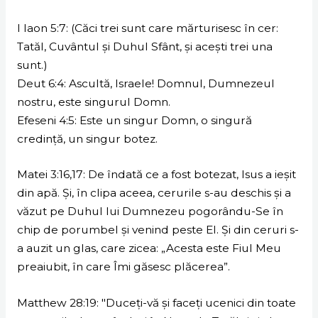
I Iaon 5:7: (Căci trei sunt care mărturisesc în cer:
Tatăl, Cuvântul şi Duhul Sfânt, şi aceşti trei una
sunt.)
Deut 6:4: Ascultă, Israele! Domnul, Dumnezeul
nostru, este singurul Domn.
Efeseni 4:5: Este un singur Domn, o singură
credinţă, un singur botez.
Matei 3:16,17: De îndată ce a fost botezat, Isus a ieşit
din apă. Şi, în clipa aceea, cerurile s-au deschis şi a
văzut pe Duhul lui Dumnezeu pogorându-Se în
chip de porumbel şi venind peste El. Şi din ceruri s-
a auzit un glas, care zicea: „Acesta este Fiul Meu
preaiubit, în care Îmi găsesc plăcerea”.
Matthew 28:19: "Duceţi-vă şi faceţi ucenici din toate