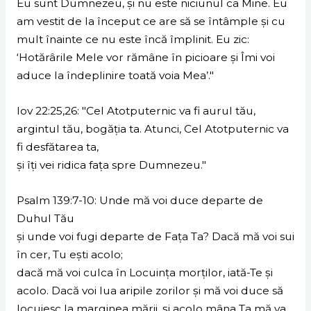
Eu sunt Dumnezeu, şi nu este niciunul ca Mine. Eu
am vestit de la început ce are să se întâmple şi cu
mult înainte ce nu este încă împlinit. Eu zic:
‘Hotărârile Mele vor rămâne în picioare şi Îmi voi
aduce la îndeplinire toată voia Mea’."
Iov 22:25,26: "Cel Atotputernic va fi aurul tău,
argintul tău, bogăţia ta. Atunci, Cel Atotputernic va
fi desfătarea ta,
şi îţi vei ridica faţa spre Dumnezeu."
Psalm 139:7-10: Unde mă voi duce departe de
Duhul Tău
şi unde voi fugi departe de Faţa Ta? Dacă mă voi sui
în cer, Tu eşti acolo;
dacă mă voi culca în Locuinţa morţilor, iată-Te şi
acolo. Dacă voi lua aripile zorilor şi mă voi duce să
locuiesc la marginea mării, şi acolo mâna Ta mă va