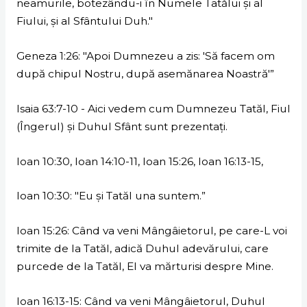
neamurile, botezându-i în Numele Tatălui şi al
Fiului, şi al Sfântului Duh."
Geneza 1:26: "Apoi Dumnezeu a zis: 'Să facem om
după chipul Nostru, după asemănarea Noastră'”
Isaia 63:7-10 - Aici vedem cum Dumnezeu Tatăl, Fiul
(Îngerul) și Duhul Sfânt sunt prezentați.
Ioan 10:30, Ioan 14:10-11, Ioan 15:26, Ioan 16:13-15,
Ioan 10:30: "Eu şi Tatăl una suntem.”
Ioan 15:26: Când va veni Mângâietorul, pe care-L voi
trimite de la Tatăl, adică Duhul adevărului, care
purcede de la Tatăl, El va mărturisi despre Mine.
Ioan 16:13-15: Când va veni Mângâietorul, Duhul