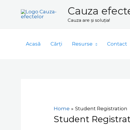
Skip
Cauza efect
to
Cauza are și soluția!
content
Acasă
Cărți
Resurse
Contact
Home
Student Registration
Student Registra