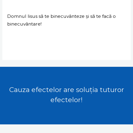
Domnul Iisus să te binecuvânteze și să te facă o
binecuvântare!
Centrul Poiana
Priveliștea munților de
Mărului dinspre vest
la centru
Centrul Poiana
Mărului dinspre Sud
Cauza efectelor are soluția tuturor
efectelor!