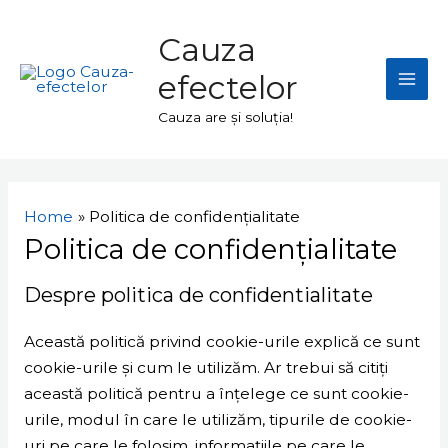
Skip
Mai
to
Cauza
Men
content
efectelor
Cauza are și soluția!
Home
Politica de confidențialitate
Politica de confidențialitate
Despre politica de confidentialitate
Această politică privind cookie-urile explică ce sunt
cookie-urile și cum le utilizăm. Ar trebui să citiți
această politică pentru a înțelege ce sunt cookie-
urile, modul în care le utilizăm, tipurile de cookie-
uri pe care le folosim, informațiile pe care le