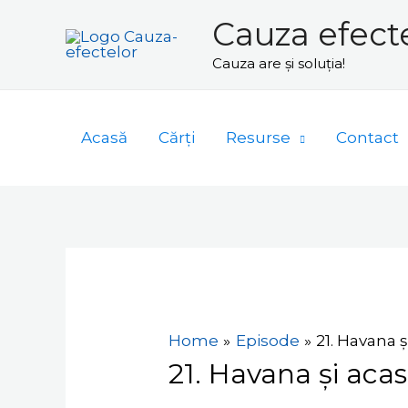
Skip
Cauza efect
to
Cauza are și soluția!
content
Acasă
Cărți
Resurse
Contact
Navigare
în
articole
Home
Episode
21. Havana ș
21. Havana și aca