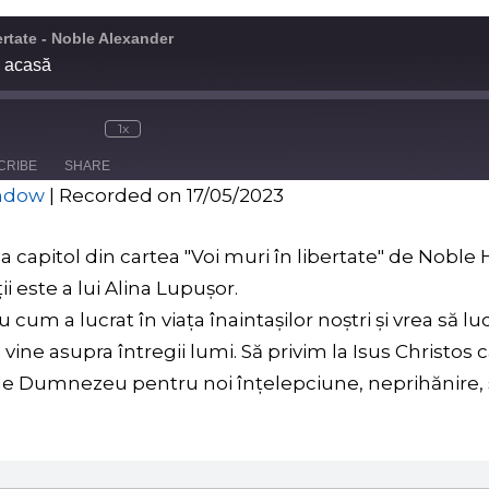
bertate - Noble Alexander
i acasă
1x
CRIBE
SHARE
indow
|
Recorded on 17/05/2023
1-a capitol din cartea "Voi muri în libertate" de Noble 
i este a lui Alina Lupușor.
um a lucrat în viața înaintașilor noștri și vrea să luc
e asupra întregii lumi. Să privim la Isus Christos ca El
ut de Dumnezeu pentru noi înţelepciune, neprihănire, s