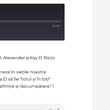
00:00
/
H. Alexander și Kay D. Rizzo.
reze în viețile noastre
 să fie "totul şi în toţi"
finţire şi răscumpărare." 1