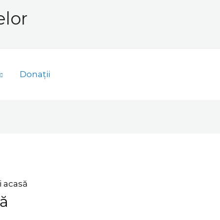
elor
Donații
i acasă
să