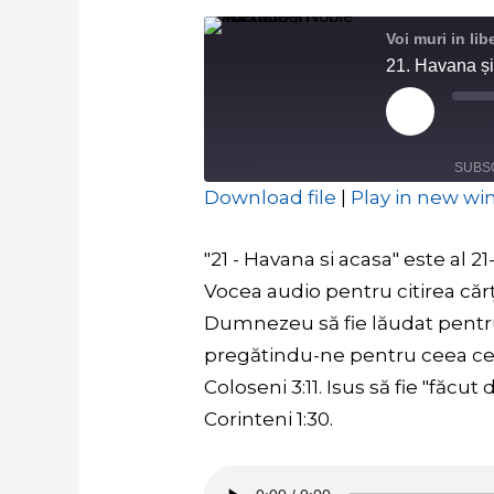
Voi muri in li
21. Havana ș
Play
Episode
SUBS
Download file
|
Play in new w
SHARE
RSS FEED
"21 - Havana si acasa" este al 2
LINK
Vocea audio pentru citirea cărți
Dumnezeu să fie lăudat pentru c
EMBED
pregătindu-ne pentru ceea ce vin
Coloseni 3:11. Isus să fie "făc
Corinteni 1:30.