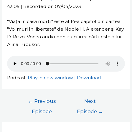
43:05
|
Recorded on 07/04/2023
SHARE
RSS FEED
LINK
"Viața în casa morții" este al 14-a capitol din cartea
"Voi muri în libertate" de Noble H. Alexander și Kay
EMBED
D. Rizzo. Vocea audio pentru citirea cărții este a lui
Alina Lupușor.
Podcast:
Play in new window
|
Download
←
Previous
Next
Episode
Episode
→