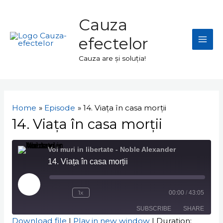
Skip
Mai
to
Cauza
Men
content
efectelor
Cauza are și soluția!
Navigare
în
Home
Episode
14. Viața în casa morții
articole
14. Viața în casa morții
Voi muri in libertate - Noble Alexander
14. Viața în casa morții
Play
Episode
1x
00:00
/
43:05
SUBSCRIBE
SHARE
Download file
|
Play in new window
|
Duration: