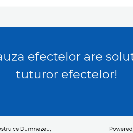
uza efectelor are solu
tuturor efectelor!
nostru ce Dumnezeu,
Powered b