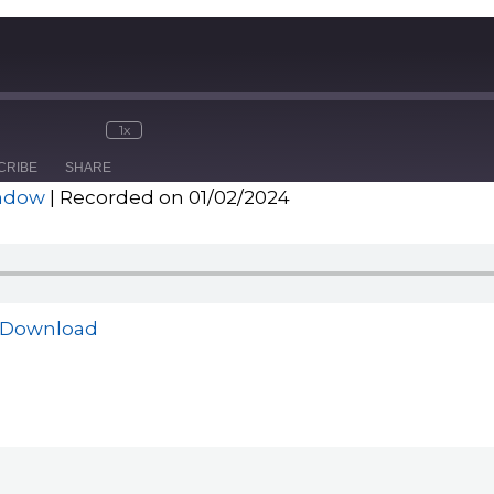
1x
CRIBE
SHARE
indow
|
Recorded on 01/02/2024
Download