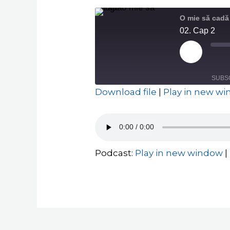
O mie să cadă
02. Cap 2
Play
Episode
SUBS
Download file
|
Play in new w
SHARE
RSS FEED
LINK
EMBED
Podcast:
Play in new window
|