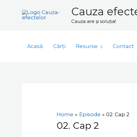
Skip
Cauza efect
to
Cauza are și soluția!
content
Acasă
Cărți
Resurse
Contact
Navigare
în
articole
Home
Episode
02. Cap 2
02. Cap 2