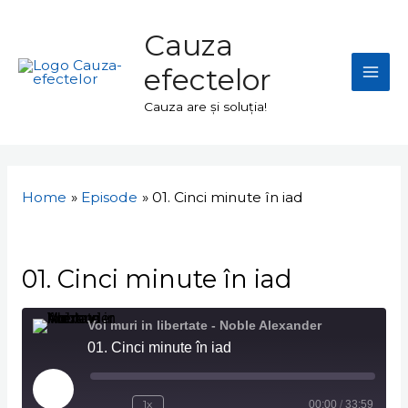
Skip
Mai
to
Cauza
Men
content
efectelor
Cauza are și soluția!
Navigare
în
Home
Episode
01. Cinci minute în iad
articole
01. Cinci minute în iad
Voi muri in libertate - Noble Alexander
01. Cinci minute în iad
Play
Episode
1x
00:00
/
33:59