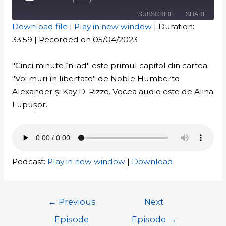
SUBSCRIBE
SHARE
Download file
|
Play in new window
|
Duration:
33:59
|
Recorded on 05/04/2023
SHARE
RSS FEED
LINK
"Cinci minute în iad" este primul capitol din cartea
"Voi muri în libertate" de Noble Humberto
EMBED
Alexander și Kay D. Rizzo. Vocea audio este de Alina
Lupușor.
Podcast:
Play in new window
|
Download
←
Previous
Next
Episode
Episode
→