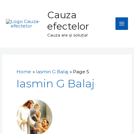
Skip
Mai
to
Cauza
Men
content
efectelor
Cauza are și soluția!
Paginație
articole
Home
Iasmin G Balaj
Page 5
Iasmin G Balaj