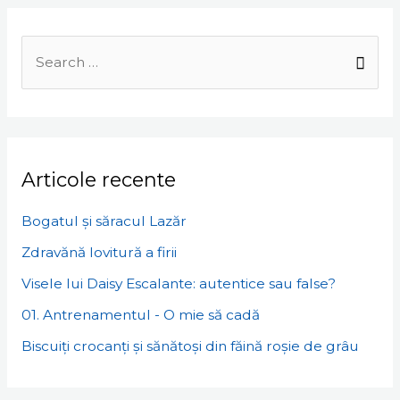
Search
for:
Articole recente
Bogatul și săracul Lazăr
Zdravănă lovitură a firii
Visele lui Daisy Escalante: autentice sau false?
01. Antrenamentul - O mie să cadă
Biscuiți crocanți și sănătoși din făină roșie de grâu