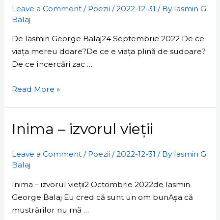
Leave a Comment
/
Poezii
/
2022-12-31
/ By
Iasmin G
(Poezie)
Balaj
De Iasmin George Balaj24 Septembrie 2022 De ce
viața mereu doare?De ce e viața plină de sudoare?
De ce încercări zac …
Read More »
Inima
Inima – izvorul vieții
–
izvorul
Leave a Comment
/
Poezii
/
2022-12-31
/ By
Iasmin G
vieții
Balaj
Inima – izvorul vieții2 Octombrie 2022de Iasmin
George Balaj Eu cred că sunt un om bunAșa că
mustrărilor nu mă …