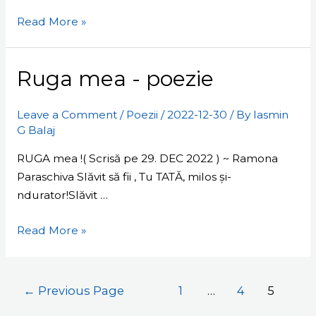
Read More »
Ruga
Ruga mea - poezie
mea
-
Leave a Comment
/
Poezii
/
2022-12-30
/ By
Iasmin
poezie
G Balaj
RUGA mea !( Scrisă pe 29. DEC 2022 ) ~ Ramona
Paraschiva Slăvit să fii , Tu TATĂ, milos și-
ndurator!Slăvit …
Read More »
←
Previous Page
1
…
4
5