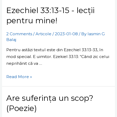
33:13-
Ezechiel 33:13-15 - lecții
15
-
pentru mine!
lecții
pentru
2 Comments
/
Articole
/
2023-01-08
/ By
Iasmin G
mine!
Balaj
Pentru astăzi textul este din Ezechiel 33:13-33, în
mod special. E uimitor. Ezekiel 33:13: “Când zic celui
neprihănit că va …
Read More »
Are
Are suferința un scop?
suferința
(Poezie)
un
scop?