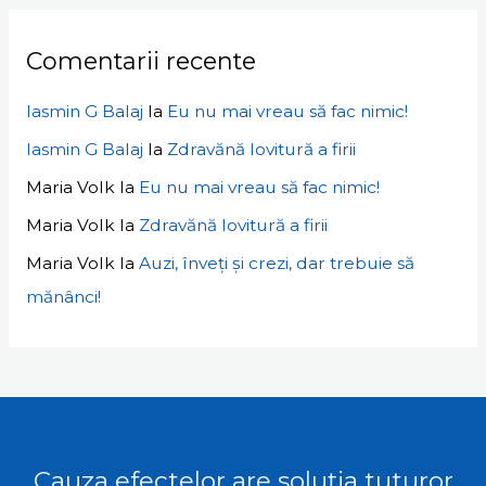
Comentarii recente
Iasmin G Balaj
la
Eu nu mai vreau să fac nimic!
Iasmin G Balaj
la
Zdravănă lovitură a firii
Maria Volk
la
Eu nu mai vreau să fac nimic!
Maria Volk
la
Zdravănă lovitură a firii
Maria Volk
la
Auzi, înveți și crezi, dar trebuie să
mănânci!
Cauza efectelor are soluția tuturor