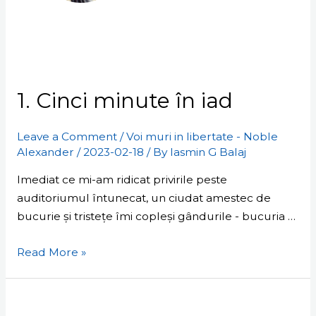
1.
Cinci
1. Cinci minute în iad
minute
în
iad
Leave a Comment
/
Voi muri in libertate - Noble
Alexander
/
2023-02-18
/ By
Iasmin G Balaj
Imediat ce mi-am ridicat privirile peste
auditoriumul întunecat, un ciudat amestec de
bucurie și tristețe îmi copleși gândurile - bucuria …
Read More »
Ezechiel