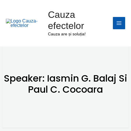
Skip
Main
to
Cauza
Men
content
efectelor
Cauza are și soluția!
Speaker:
Iasmin G. Balaj Si
Paul C. Cocoara