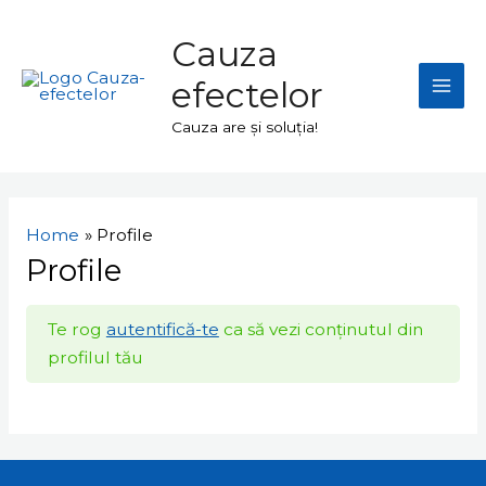
Skip
Mai
to
Cauza
Men
content
efectelor
Cauza are și soluția!
Home
Profile
Profile
Te rog
autentifică-te
ca să vezi conținutul din
profilul tău