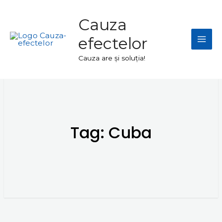
Skip
Mai
to
Cauza
Men
content
efectelor
Cauza are și soluția!
Tag:
Cuba