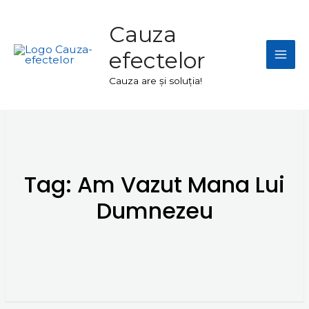
Skip
Mai
to
Cauza
Men
content
efectelor
Cauza are și soluția!
Tag:
Am Vazut Mana Lui
Dumnezeu