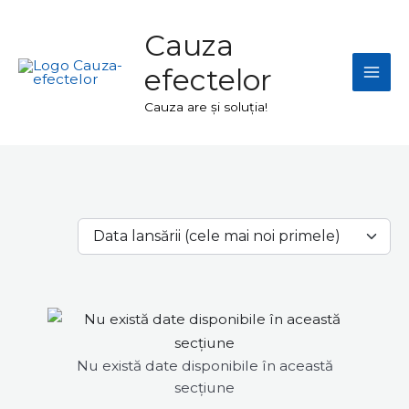
Skip
Mai
to
Cauza
Men
content
efectelor
Cauza are și soluția!
Nu există date disponibile în această
secțiune