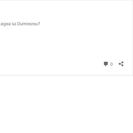
e Legea lui Dumnezeu?
comentarii
0